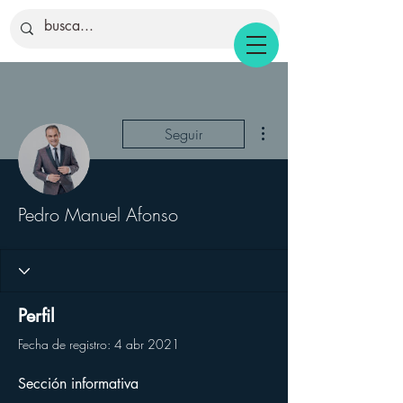
Más acciones
Seguir
Pedro Manuel Afonso
Perfil
Fecha de registro: 4 abr 2021
Sección informativa