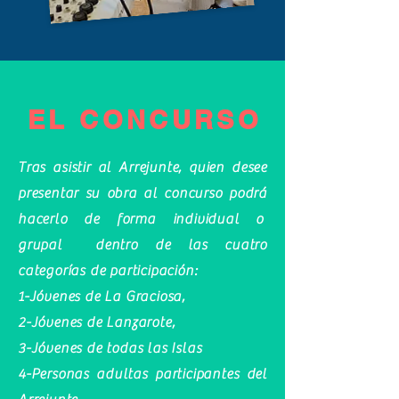
EL CONCURSO
Tras asistir al Arrejunte, quien desee
presentar su obra al concurso podrá
hacerlo de forma individual o
grupal dentro de las cuatro
categorías de participación:
1-Jóvenes de La Graciosa,
2-Jóvenes de Lanzarote,
3-Jóvenes de todas las Islas
4-Personas adultas participantes del