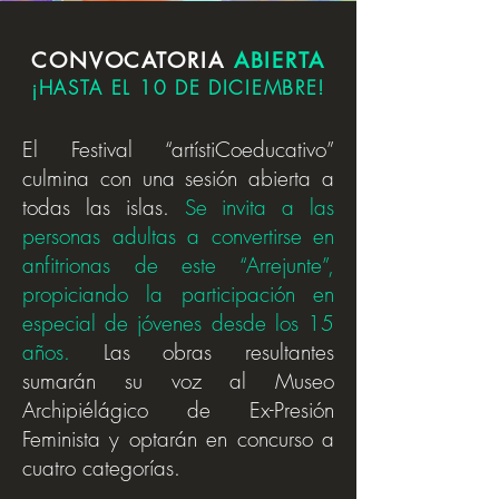
CONVOCATORIA
ABIERTA
¡HASTA EL 10 DE DICIEMBRE!
El Festival “artístiCoeducativo”
culmina con una sesión abierta a
todas las islas.
Se invita a las
personas adultas a convertirse en
anfitrionas de este “Arrejunte”,
propiciando la participación en
especial de jóvenes desde los 15
años.
Las obras resultantes
sumarán su voz al Museo
Archipiélágico de Ex-Presión
Feminista y optarán en concurso a
cuatro categorías.