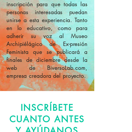
inscripción para que todas las
personas interesadas puedan
unirse a esta experiencia. Tanto
en lo educativo, como para
adherir su voz al Museo
Archipiélágico de Ex-presión
Feminista que se publicará a
finales de diciembre desde la
web de BiversoLab.com,
empresa creadora del proyecto.
INSCRÍBETE
CUANTO ANTES
Y AYÚDANOS