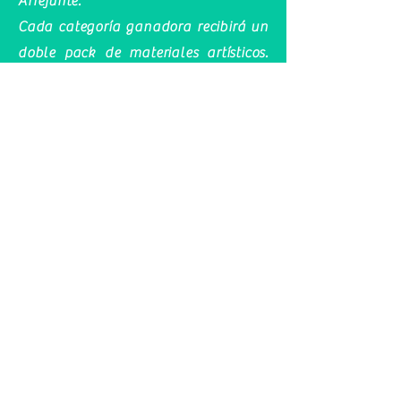
Arrejunte.
Cada categoría ganadora recibirá un
doble pack de materiales artísticos.
Uno para la persona o pandilla
premiada y el otro, para donarlo en
nombre de su Ex-presión Feminista,
al centro público que considere más
afín: centro escolar, biblioteca,
centro de ciudadano…