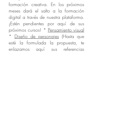
formación creativa. En los próximos
meses dará el salto a la formación
digital a través de nuestra plataforma.
¡Estén pendientes por aquí de sus
próximos cursos! *
Pensamiento visual
*
Diseño de personajes
(Hasta que
esté la formulada la propuesta, te
enlazamos aquí sus referencias
profesionales en esos campos).
Soy artista
resiliente y quiero estudiar
las opciones de implantación
formativa