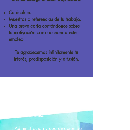
Curriculum.
Muestras o referencias de tu trabajo.
Una breve carta contándonos sobre
tu motivación para acceder a este
empleo.
Te agradecemos infinitamente tu
interés, predisposición y difusión.
A continuación, detallamos diferentes
aspectos que tendremos en gran
consideración para cada uno de los
puestos laborales:
1. Administración y coordinación de