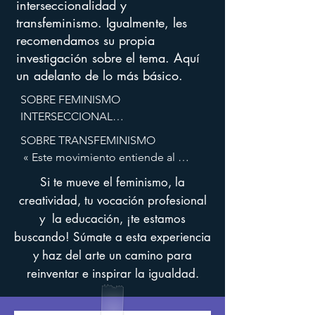
interseccionalidad y
transfeminismo. Igualmente, les
recomendamos su propia
investigación sobre el tema. Aquí
un adelanto de lo más básico.
SOBRE FEMINISMO 
INTERSECCIONAL

 « un prisma para ver cómo diversas 
SOBRE TRANSFEMINISMO

formas de desigualdad a menudo 
 « Este movimiento entiende al 
operan juntas y se exacerban 
concepto de género como una 
Si te mueve el feminismo, la
mutuamente » «No todas las 
construcción social que se usa como 
creatividad, tu vocación profesional
desigualdades son iguales», afirma 
un mecanismo de opresión y 
Kimberlé Crenshaw, profesora de 
y la educación, ¡te estamos
exclusión. Las transfeministas 
derecho estadounidense que acuñó 
buscando! Súmate a esta experiencia
identifican la opresión patriarcal no 
el término en 1989.
y haz del arte un camino para
en los géneros en sí, sino en el 
reinventar e inspirar la igualdad.
sistema binario rígido 
'hombre/mujer' y en el hecho de 
asociar los géneros al sexo. Por 