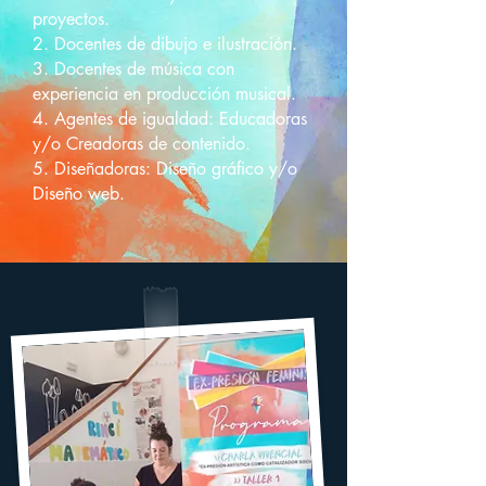
proyectos.
2. Docentes de dibujo e ilustración.
3. Docentes de música ​con
experiencia en producción musical.
4. Agentes de igualdad: Educadoras
y/o Creadoras de contenido.
5. Diseñadoras: Diseño gráfico y/o
Diseño web.