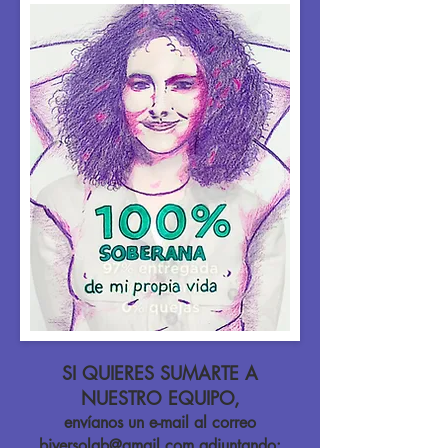
supuesto, esta ideología entiende a 
la mujer trans como mujer y 
compañera feminista, si así se 
identifica ella »
SI QUIERES SUMARTE A
NUESTRO EQUIPO,
envíanos un e-mail al correo
biversolab@gmail.com
adjuntando: