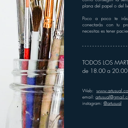
plana del papel o del l
Poco a poco te irás
conectarás con tu pr
necesitas es tener paci
- - - - - - - - - - - - - - - - - -
TODOS LOS MART
de 18.00 a 20.00 
Web:
www.artusual.c
email:
artusual@gmail.
instagram:
@artusual