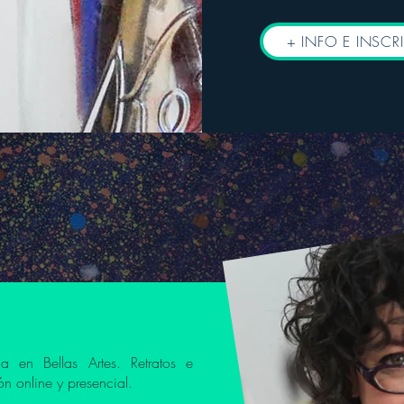
+ INFO E INSCR
da en Bellas Artes. Retratos e
ón online y presencial.