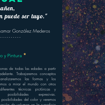
gañen,
n puede ser tuyo."
samar González Mederos
 - - - - - - - - - -
*
o y Pintura
sonas de todas las edades a partir
elante. Trabajaremos conceptos
analizaremos las formas y los
mos a mirar el mundo con otros
ferentes técnicas pictóricas y
 posibilidades expresivas.
 posibilidades del color y veremos
ación de volumen en la superficie