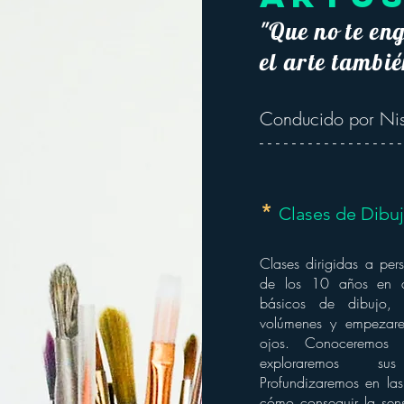
"Que no te en
el arte tambié
Conducido por Ni
- - - - - - - - - - - - - - - - - -
*
Clases de Dibuj
Clases dirigidas a per
de los 10 años en ad
básicos de dibujo, 
volúmenes y empezare
ojos. Conoceremos di
exploraremos sus
Profundizaremos en las
cómo conseguir la sens