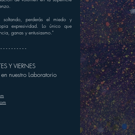
ienzo.
 soltando, perderás el miedo y
opia expresividad. Lo único que
encia, ganas y entusiasmo."
 - - - - - - - - - -
ES Y VIERNES
en nuestro Laboratorio
om
com