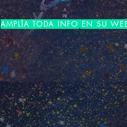
A
PR
AMPLÍA TODA INFO EN SU WE
www.artusual.com