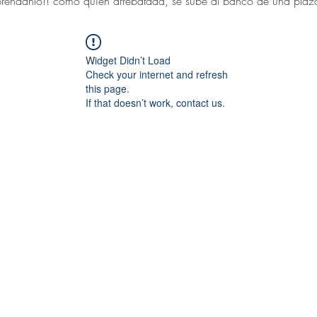
réndanlo!! como quien arrebatada, se sube al banco de una plaza 
Widget Didn’t Load
Check your internet and refresh
this page.
If that doesn’t work, contact us.