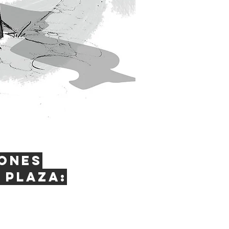
ones
 plaza: