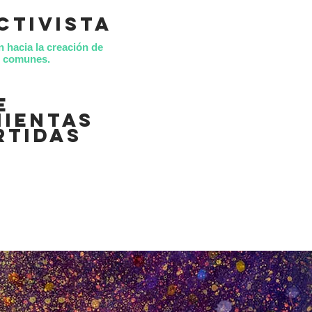
ctivista
n hacia la creación de
es comunes.
e
ientas
rtidas