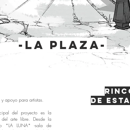
-la plaza-
Rinc
de esta
d y apoyo para artistas.
ipal del proyecto es la
n del arte libre. Desde la
do *LA LUNA* -sala de