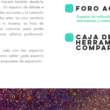
s hacerlo también desde la
*. Un espacio de debate e
foro a
bles acciones y la creación
Espacio de reflexió
as artes. La crisis sanitaria
alternativas y red
s ni museos, es hora de
as comunes para poder
ria artística profesional,
caja d
herram
compa
 web con tres espacios
como saben ¡¡este espacio
s propuestas de expansión.