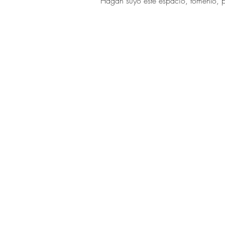
Hagan suyo este espacio, tómenlo, p