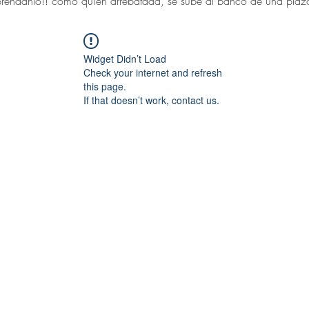
réndanlo!! como quien arrebatada, se sube al banco de una plaza 
Widget Didn’t Load
Check your internet and refresh
this page.
If that doesn’t work, contact us.