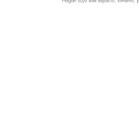
Hagan suyo este espacio, tómenlo, p