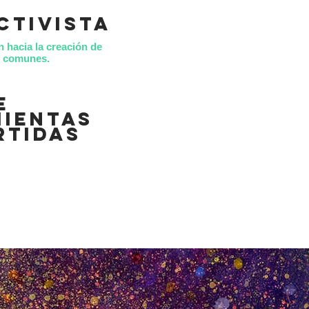
ctivista
n hacia la creación de
es comunes.
e
ientas
rtidas