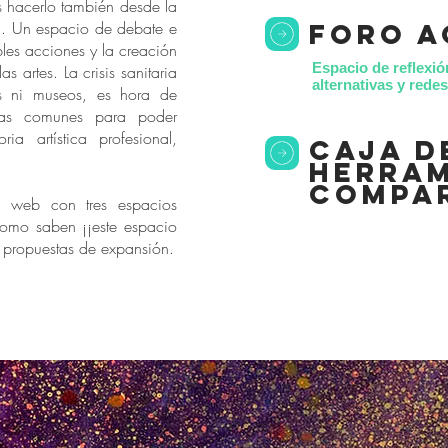
s hacerlo también desde la
*. Un espacio de debate e
foro a
bles acciones y la creación
Espacio de reflexió
as artes. La crisis sanitaria
alternativas y red
s ni museos, es hora de
as comunes para poder
ria artística profesional,
caja d
herram
compa
 web con tres espacios
como saben ¡¡este espacio
s propuestas de expansión.