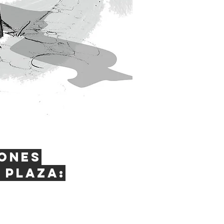
ones
 plaza: