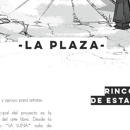
-la plaza-
Rinc
de esta
d y apoyo para artistas.
ipal del proyecto es la
n del arte libre. Desde la
do *LA LUNA* -sala de