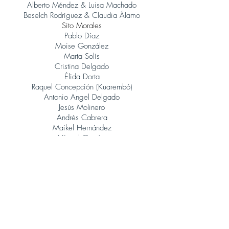
Alberto Méndez & Luisa Machado
Beselch Rodríguez & Claudia Álamo
Sito Morales
Pablo Díaz
Moise González
Marta Solís
Cristina Delgado
Élida Dorta
Raquel Concepción (Kuarembó)
Antonio Angel Delgado
Jesús Molinero
Andrés Cabrera
Maikel Hernández
Miguel García
René González (Orquesta Jazz Canarias)
Judith Porto
Tinguaro Hdez
Andrés Alberto Leoni (Tangatos)
Javier Lopez Musso
Juan Carlos Baeza
Jonatan Rodríguez
Álvaro Calero (Sito Morales)