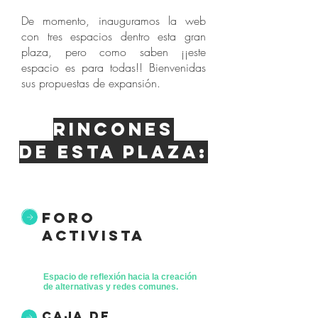
De momento, inauguramos la web
con tres espacios dentro esta gran
plaza, pero como saben ¡¡este
espacio es para todas!! Bienvenidas
sus propuestas de expansión.
Rincones
de esta plaza:
foro
activista
Espacio de reflexión hacia la creación
de alternativas y redes comunes.
caja de