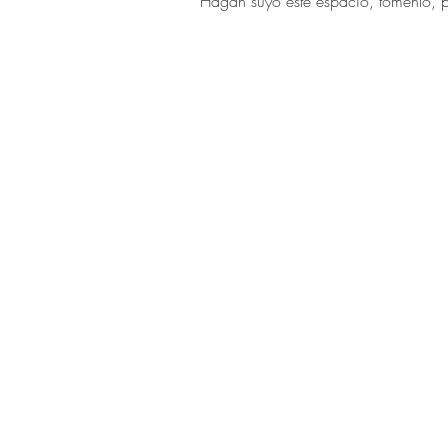
Hagan suyo este espacio, tómenlo, p