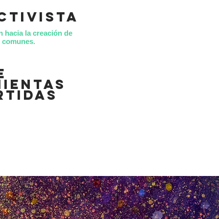
ctivista
n hacia la creación de
es comunes.
e
ientas
rtidas