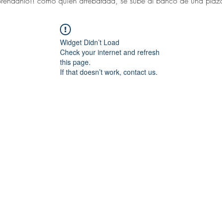
réndanlo!! como quien arrebatada, se sube al banco de una plaza 
Widget Didn’t Load
Check your internet and refresh
this page.
If that doesn’t work, contact us.