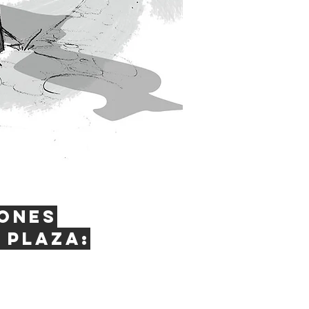
ones
 plaza: