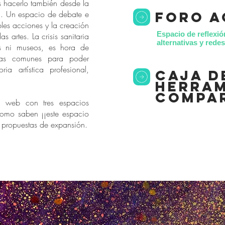
s hacerlo también desde la
*. Un espacio de debate e
foro a
bles acciones y la creación
Espacio de reflexió
as artes. La crisis sanitaria
alternativas y red
s ni museos, es hora de
as comunes para poder
ria artística profesional,
caja d
herram
compa
 web con tres espacios
como saben ¡¡este espacio
s propuestas de expansión.