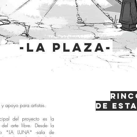
-la plaza-
Rinc
de esta
d y apoyo para artistas.
ipal del proyecto es la
n del arte libre. Desde la
do *LA LUNA* -sala de