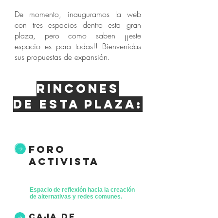
De momento, inauguramos la web
con tres espacios dentro esta gran
plaza, pero como saben ¡¡este
espacio es para todas!! Bienvenidas
sus propuestas de expansión.
Rincones
de esta plaza:
foro
activista
Espacio de reflexión hacia la creación
de alternativas y redes comunes.
caja de