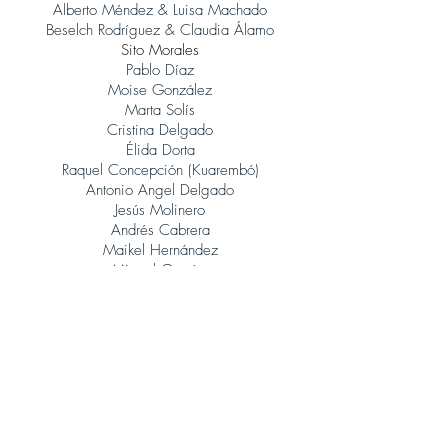
Alberto Méndez & Luisa Machado
Beselch Rodríguez & Claudia Álamo
Sito Morales
Pablo Díaz
Moise González
Marta Solís
Cristina Delgado
Élida Dorta
Raquel Concepción (Kuarembó)
Antonio Angel Delgado
Jesús Molinero
Andrés Cabrera
Maikel Hernández
Miguel García
René González (Orquesta Jazz Canarias)
Judith Porto
Tinguaro Hdez
Andrés Alberto Leoni (Tangatos)
Javier Lopez Musso
Juan Carlos Baeza
Jonatan Rodríguez
Álvaro Calero (Sito Morales)