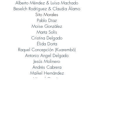
Alberto Méndez & Luisa Machado
Beselch Rodríguez & Claudia Álamo
Sito Morales
Pablo Díaz
Moise González
Marta Solís
Cristina Delgado
Élida Dorta
Raquel Concepción (Kuarembó)
Antonio Angel Delgado
Jesús Molinero
Andrés Cabrera
Maikel Hernández
Miguel García
René González (Orquesta Jazz Canarias)
Judith Porto
Tinguaro Hdez
Andrés Alberto Leoni (Tangatos)
Javier Lopez Musso
Juan Carlos Baeza
Jonatan Rodríguez
Álvaro Calero (Sito Morales)