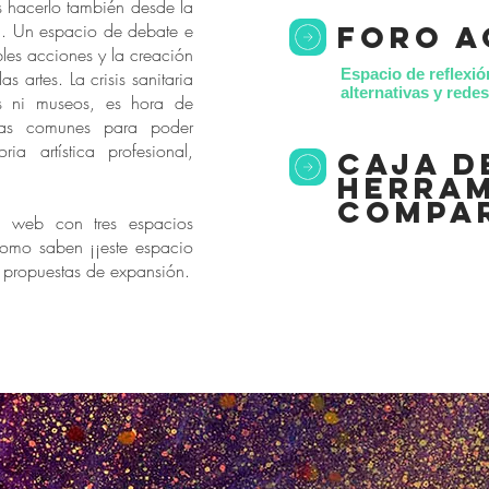
s hacerlo también desde la
*. Un espacio de debate e
foro a
bles acciones y la creación
Espacio de reflexió
as artes. La crisis sanitaria
alternativas y red
s ni museos, es hora de
as comunes para poder
ria artística profesional,
caja d
herram
compa
 web con tres espacios
como saben ¡¡este espacio
s propuestas de expansión.