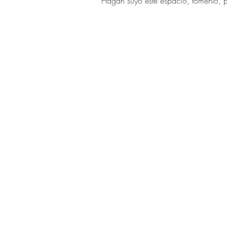
Hagan suyo este espacio, tómenlo, p