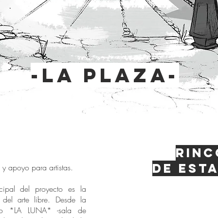
-la plaza-
Rinc
de esta
d y apoyo para artistas.
ipal del proyecto es la
n del arte libre. Desde la
do *LA LUNA* -sala de