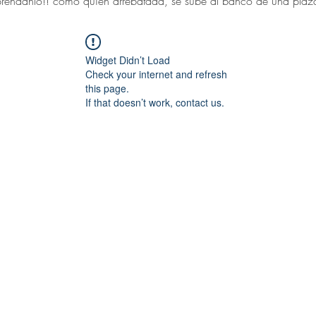
réndanlo!! como quien arrebatada, se sube al banco de una plaza 
Widget Didn’t Load
Check your internet and refresh
this page.
If that doesn’t work, contact us.