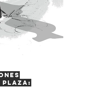
ones
 plaza: