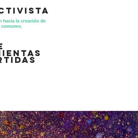
ctivista
n hacia la creación de
es comunes.
e
ientas
rtidas