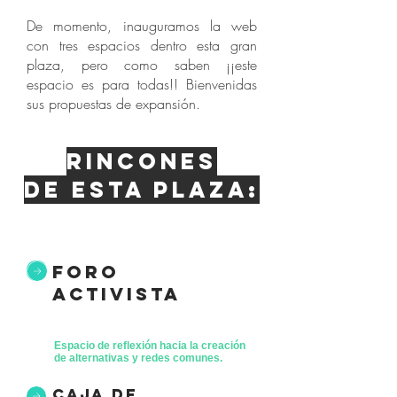
De momento, inauguramos la web
con tres espacios dentro esta gran
plaza, pero como saben ¡¡este
espacio es para todas!! Bienvenidas
sus propuestas de expansión.
Rincones
de esta plaza:
foro
activista
Espacio de reflexión hacia la creación
de alternativas y redes comunes.
caja de