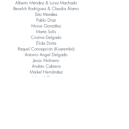
Alberto Méndez & Luisa Machado
Beselch Rodríguez & Claudia Álamo
Sito Morales
Pablo Díaz
Moise González
Marta Solís
Cristina Delgado
Élida Dorta
Raquel Concepción (Kuarembó)
Antonio Angel Delgado
Jesús Molinero
Andrés Cabrera
Maikel Hernández
Miguel García
René González (Orquesta Jazz Canarias)
Judith Porto
Tinguaro Hdez
Andrés Alberto Leoni (Tangatos)
Javier Lopez Musso
Juan Carlos Baeza
Jonatan Rodríguez
Álvaro Calero (Sito Morales)