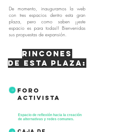
De momento, inauguramos la web
con tres espacios dentro esta gran
plaza, pero como saben ¡¡este
espacio es para todas!! Bienvenidas
sus propuestas de expansión.
Rincones
de esta plaza:
foro
activista
Espacio de reflexión hacia la creación
de alternativas y redes comunes.
caja de