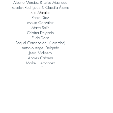
Alberto Méndez & Luisa Machado
Beselch Rodríguez & Claudia Álamo
Sito Morales
Pablo Díaz
Moise González
Marta Solís
Cristina Delgado
Élida Dorta
Raquel Concepción (Kuarembó)
Antonio Angel Delgado
Jesús Molinero
Andrés Cabrera
Maikel Hernández
Miguel García
René González (Orquesta Jazz Canarias)
Judith Porto
Tinguaro Hdez
Andrés Alberto Leoni (Tangatos)
Javier Lopez Musso
Juan Carlos Baeza
Jonatan Rodríguez
Álvaro Calero (Sito Morales)