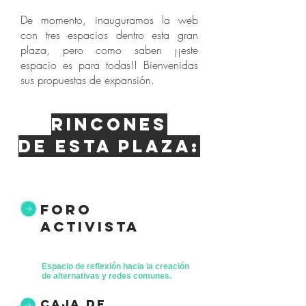
De momento, inauguramos la web
con tres espacios dentro esta gran
plaza, pero como saben ¡¡este
espacio es para todas!! Bienvenidas
sus propuestas de expansión.
Rincones
de esta plaza:
foro
activista
Espacio de reflexión hacia la creación
de alternativas y redes comunes.
caja de