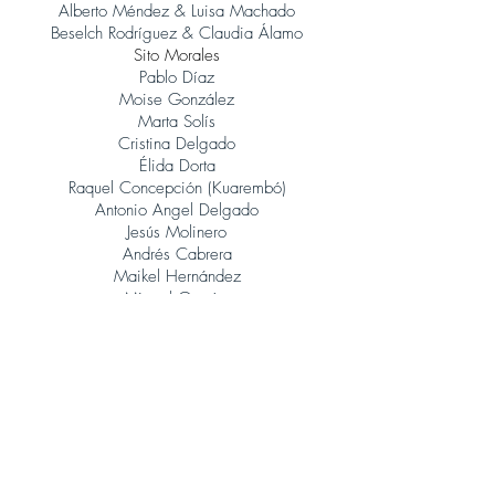
Alberto Méndez & Luisa Machado
Beselch Rodríguez & Claudia Álamo
Sito Morales
Pablo Díaz
Moise González
Marta Solís
Cristina Delgado
Élida Dorta
Raquel Concepción (Kuarembó)
Antonio Angel Delgado
Jesús Molinero
Andrés Cabrera
Maikel Hernández
Miguel García
René González (Orquesta Jazz Canarias)
Judith Porto
Tinguaro Hdez
Andrés Alberto Leoni (Tangatos)
Javier Lopez Musso
Juan Carlos Baeza
Jonatan Rodríguez
Álvaro Calero (Sito Morales)