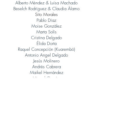
Alberto Méndez & Luisa Machado
Beselch Rodríguez & Claudia Álamo
Sito Morales
Pablo Díaz
Moise González
Marta Solís
Cristina Delgado
Élida Dorta
Raquel Concepción (Kuarembó)
Antonio Angel Delgado
Jesús Molinero
Andrés Cabrera
Maikel Hernández
Miguel García
René González (Orquesta Jazz Canarias)
Judith Porto
Tinguaro Hdez
Andrés Alberto Leoni (Tangatos)
Javier Lopez Musso
Juan Carlos Baeza
Jonatan Rodríguez
Álvaro Calero (Sito Morales)