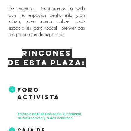
De momento, inauguramos la web
con tres espacios dentro esta gran
plaza, pero como saben ¡¡este
espacio es para todas!! Bienvenidas
sus propuestas de expansión.
Rincones
de esta plaza:
foro
activista
Espacio de reflexión hacia la creación
de alternativas y redes comunes.
caja de