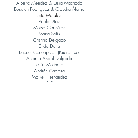
Alberto Méndez & Luisa Machado
Beselch Rodríguez & Claudia Álamo
Sito Morales
Pablo Díaz
Moise González
Marta Solís
Cristina Delgado
Élida Dorta
Raquel Concepción (Kuarembó)
Antonio Angel Delgado
Jesús Molinero
Andrés Cabrera
Maikel Hernández
Miguel García
René González (Orquesta Jazz Canarias)
Judith Porto
Tinguaro Hdez
Andrés Alberto Leoni (Tangatos)
Javier Lopez Musso
Juan Carlos Baeza
Jonatan Rodríguez
Álvaro Calero (Sito Morales)