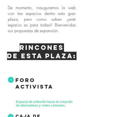
De momento, inauguramos la web
con tres espacios dentro esta gran
plaza, pero como saben ¡¡este
espacio es para todas!! Bienvenidas
sus propuestas de expansión.
Rincones
de esta plaza:
foro
activista
Espacio de reflexión hacia la creación
de alternativas y redes comunes.
caja de