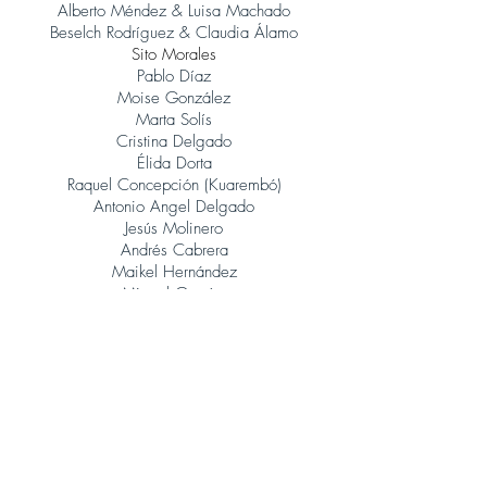
Alberto Méndez & Luisa Machado
Beselch Rodríguez & Claudia Álamo
Sito Morales
Pablo Díaz
Moise González
Marta Solís
Cristina Delgado
Élida Dorta
Raquel Concepción (Kuarembó)
Antonio Angel Delgado
Jesús Molinero
Andrés Cabrera
Maikel Hernández
Miguel García
René González (Orquesta Jazz Canarias)
Judith Porto
Tinguaro Hdez
Andrés Alberto Leoni (Tangatos)
Javier Lopez Musso
Juan Carlos Baeza
Jonatan Rodríguez
Álvaro Calero (Sito Morales)