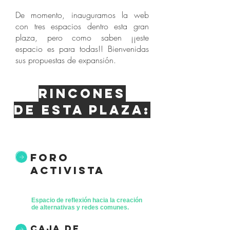
De momento, inauguramos la web
con tres espacios dentro esta gran
plaza, pero como saben ¡¡este
espacio es para todas!! Bienvenidas
sus propuestas de expansión.
Rincones
de esta plaza:
foro
activista
Espacio de reflexión hacia la creación
de alternativas y redes comunes.
caja de