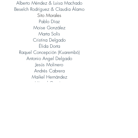
Alberto Méndez & Luisa Machado
Beselch Rodríguez & Claudia Álamo
Sito Morales
Pablo Díaz
Moise González
Marta Solís
Cristina Delgado
Élida Dorta
Raquel Concepción (Kuarembó)
Antonio Angel Delgado
Jesús Molinero
Andrés Cabrera
Maikel Hernández
Miguel García
René González (Orquesta Jazz Canarias)
Judith Porto
Tinguaro Hdez
Andrés Alberto Leoni (Tangatos)
Javier Lopez Musso
Juan Carlos Baeza
Jonatan Rodríguez
Álvaro Calero (Sito Morales)