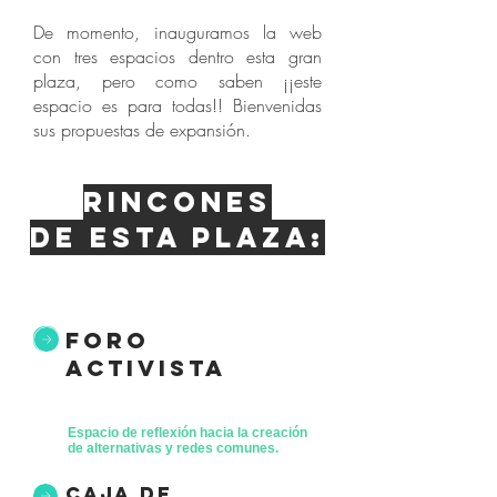
De momento, inauguramos la web
con tres espacios dentro esta gran
plaza, pero como saben ¡¡este
espacio es para todas!! Bienvenidas
sus propuestas de expansión.
Rincones
de esta plaza:
foro
activista
Espacio de reflexión hacia la creación
de alternativas y redes comunes.
caja de