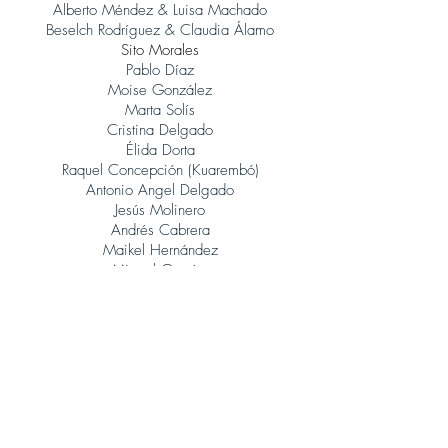
Alberto Méndez & Luisa Machado
Beselch Rodríguez & Claudia Álamo
Sito Morales
Pablo Díaz
Moise González
Marta Solís
Cristina Delgado
Élida Dorta
Raquel Concepción (Kuarembó)
Antonio Angel Delgado
Jesús Molinero
Andrés Cabrera
Maikel Hernández
Miguel García
René González (Orquesta Jazz Canarias)
Judith Porto
Tinguaro Hdez
Andrés Alberto Leoni (Tangatos)
Javier Lopez Musso
Juan Carlos Baeza
Jonatan Rodríguez
Álvaro Calero (Sito Morales)