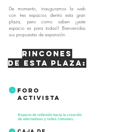
De momento, inauguramos la web
con tres espacios dentro esta gran
plaza, pero como saben ¡¡este
espacio es para todas!! Bienvenidas
sus propuestas de expansión.
Rincones
de esta plaza:
foro
activista
Espacio de reflexión hacia la creación
de alternativas y redes comunes.
caja de