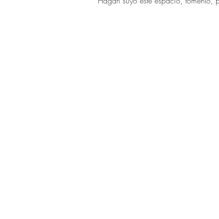
Hagan suyo este espacio, tómenlo, p