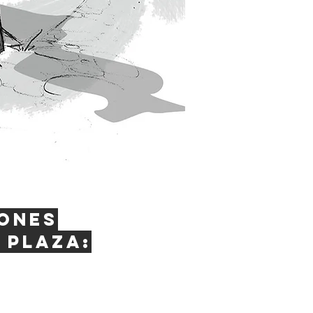
ones
 plaza: