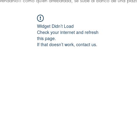
réndanlo!! como quien arrebatada, se sube al banco de una plaza 
Widget Didn’t Load
Check your internet and refresh
this page.
If that doesn’t work, contact us.