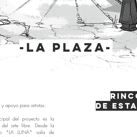
-la plaza-
Rinc
de esta
d y apoyo para artistas.
ipal del proyecto es la
n del arte libre. Desde la
do *LA LUNA* -sala de