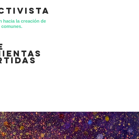
ctivista
n hacia la creación de
es comunes.
e
ientas
rtidas