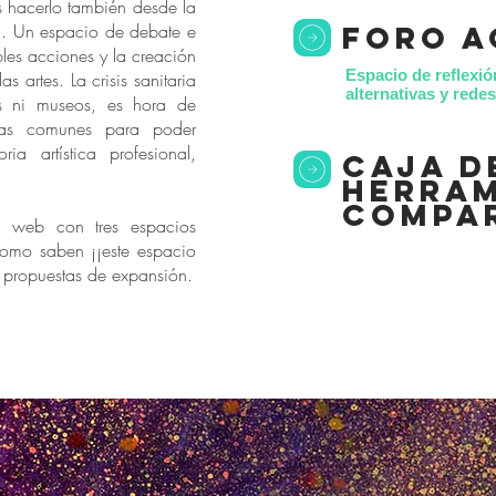
s hacerlo también desde la
*. Un espacio de debate e
foro a
bles acciones y la creación
Espacio de reflexió
as artes. La crisis sanitaria
alternativas y red
s ni museos, es hora de
as comunes para poder
ria artística profesional,
caja d
herram
compa
 web con tres espacios
como saben ¡¡este espacio
s propuestas de expansión.