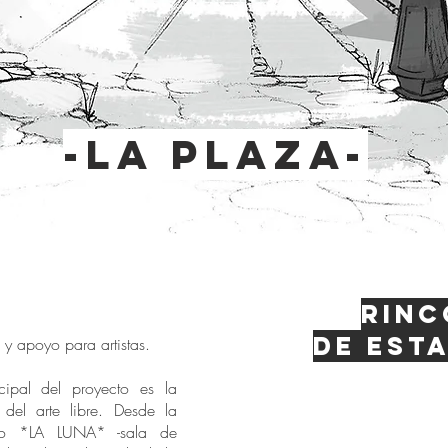
-la plaza-
Rinc
de esta
d y apoyo para artistas.
ipal del proyecto es la
n del arte libre. Desde la
do *LA LUNA* -sala de