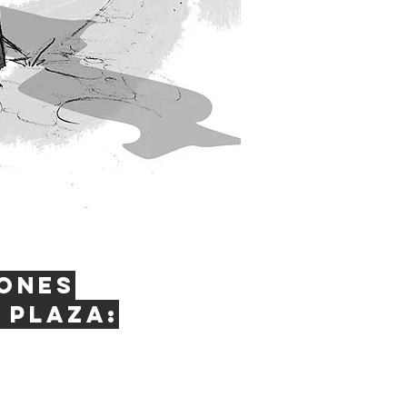
ones
 plaza: