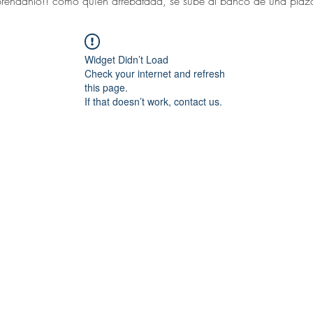
réndanlo!! como quien arrebatada, se sube al banco de una plaza 
Widget Didn’t Load
Check your internet and refresh
this page.
If that doesn’t work, contact us.