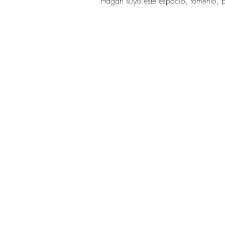
Hagan suyo este espacio, tómenlo, p