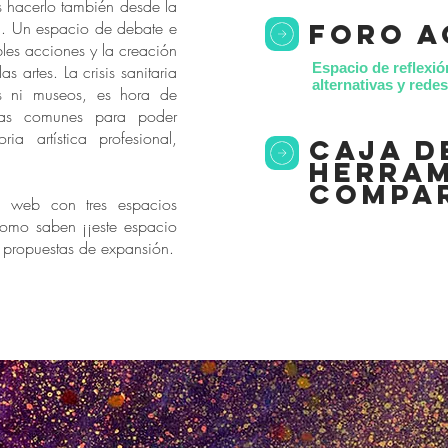
s hacerlo también desde la
*. Un espacio de debate e
foro a
bles acciones y la creación
Espacio de reflexió
as artes. La crisis sanitaria
alternativas y red
s ni museos, es hora de
as comunes para poder
ria artística profesional,
caja d
herram
compa
 web con tres espacios
como saben ¡¡este espacio
s propuestas de expansión.