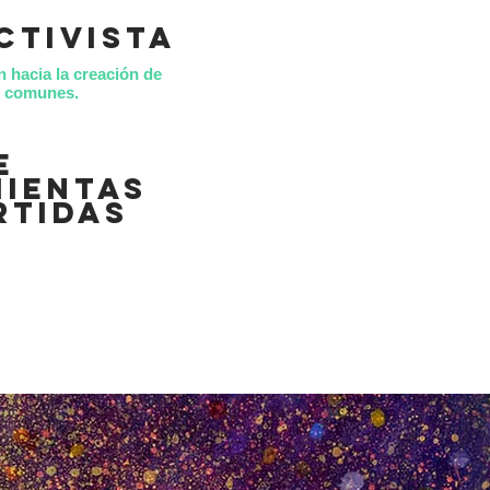
ctivista
n hacia la creación de
es comunes.
e
ientas
rtidas