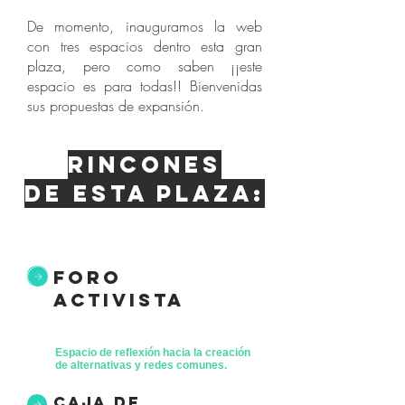
De momento, inauguramos la web
con tres espacios dentro esta gran
plaza, pero como saben ¡¡este
espacio es para todas!! Bienvenidas
sus propuestas de expansión.
Rincones
de esta plaza:
foro
activista
Espacio de reflexión hacia la creación
de alternativas y redes comunes.
caja de