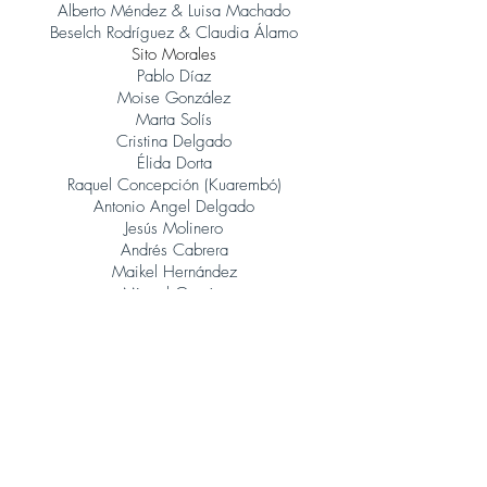
Alberto Méndez & Luisa Machado
Beselch Rodríguez & Claudia Álamo
Sito Morales
Pablo Díaz
Moise González
Marta Solís
Cristina Delgado
Élida Dorta
Raquel Concepción (Kuarembó)
Antonio Angel Delgado
Jesús Molinero
Andrés Cabrera
Maikel Hernández
Miguel García
René González (Orquesta Jazz Canarias)
Judith Porto
Tinguaro Hdez
Andrés Alberto Leoni (Tangatos)
Javier Lopez Musso
Juan Carlos Baeza
Jonatan Rodríguez
Álvaro Calero (Sito Morales)