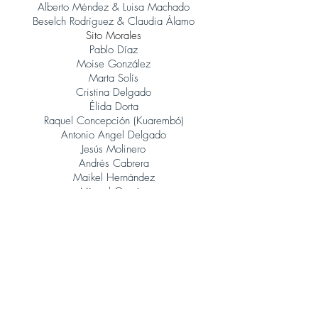
Alberto Méndez & Luisa Machado
Beselch Rodríguez & Claudia Álamo
Sito Morales
Pablo Díaz
Moise González
Marta Solís
Cristina Delgado
Élida Dorta
Raquel Concepción (Kuarembó)
Antonio Angel Delgado
Jesús Molinero
Andrés Cabrera
Maikel Hernández
Miguel García
René González (Orquesta Jazz Canarias)
Judith Porto
Tinguaro Hdez
Andrés Alberto Leoni (Tangatos)
Javier Lopez Musso
Juan Carlos Baeza
Jonatan Rodríguez
Álvaro Calero (Sito Morales)