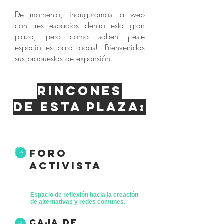
De momento, inauguramos la web
con tres espacios dentro esta gran
plaza, pero como saben ¡¡este
espacio es para todas!! Bienvenidas
sus propuestas de expansión.
Rincones
de esta plaza:
foro
activista
Espacio de reflexión hacia la creación
de alternativas y redes comunes.
caja de