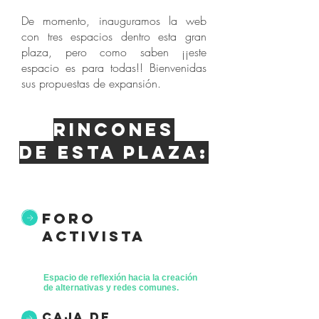
De momento, inauguramos la web
con tres espacios dentro esta gran
plaza, pero como saben ¡¡este
espacio es para todas!! Bienvenidas
sus propuestas de expansión.
Rincones
de esta plaza:
foro
activista
Espacio de reflexión hacia la creación
de alternativas y redes comunes.
caja de