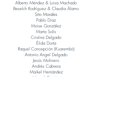
Alberto Méndez & Luisa Machado
Beselch Rodríguez & Claudia Álamo
Sito Morales
Pablo Díaz
Moise González
Marta Solís
Cristina Delgado
Élida Dorta
Raquel Concepción (Kuarembó)
Antonio Angel Delgado
Jesús Molinero
Andrés Cabrera
Maikel Hernández
Miguel García
René González (Orquesta Jazz Canarias)
Judith Porto
Tinguaro Hdez
Andrés Alberto Leoni (Tangatos)
Javier Lopez Musso
Juan Carlos Baeza
Jonatan Rodríguez
Álvaro Calero (Sito Morales)