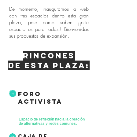
De momento, inauguramos la web
con tres espacios dentro esta gran
plaza, pero como saben ¡¡este
espacio es para todas!! Bienvenidas
sus propuestas de expansión.
Rincones
de esta plaza:
foro
activista
Espacio de reflexión hacia la creación
de alternativas y redes comunes.
caja de