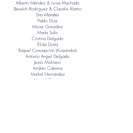
Alberto Méndez & Luisa Machado
Beselch Rodríguez & Claudia Álamo
Sito Morales
Pablo Díaz
Moise González
Marta Solís
Cristina Delgado
Élida Dorta
Raquel Concepción (Kuarembó)
Antonio Angel Delgado
Jesús Molinero
Andrés Cabrera
Maikel Hernández
Miguel García
René González (Orquesta Jazz Canarias)
Judith Porto
Tinguaro Hdez
Andrés Alberto Leoni (Tangatos)
Javier Lopez Musso
Juan Carlos Baeza
Jonatan Rodríguez
Álvaro Calero (Sito Morales)