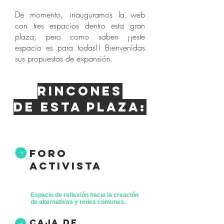
De momento, inauguramos la web
con tres espacios dentro esta gran
plaza, pero como saben ¡¡este
espacio es para todas!! Bienvenidas
sus propuestas de expansión.
Rincones
de esta plaza:
foro
activista
Espacio de reflexión hacia la creación
de alternativas y redes comunes.
caja de