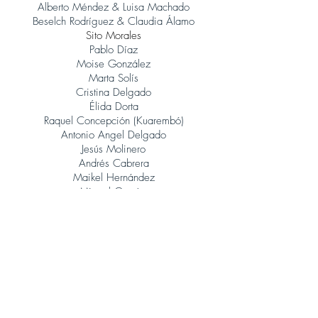
Alberto Méndez & Luisa Machado
Beselch Rodríguez & Claudia Álamo
Sito Morales
Pablo Díaz
Moise González
Marta Solís
Cristina Delgado
Élida Dorta
Raquel Concepción (Kuarembó)
Antonio Angel Delgado
Jesús Molinero
Andrés Cabrera
Maikel Hernández
Miguel García
René González (Orquesta Jazz Canarias)
Judith Porto
Tinguaro Hdez
Andrés Alberto Leoni (Tangatos)
Javier Lopez Musso
Juan Carlos Baeza
Jonatan Rodríguez
Álvaro Calero (Sito Morales)