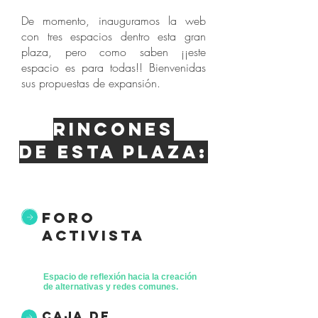
De momento, inauguramos la web
con tres espacios dentro esta gran
plaza, pero como saben ¡¡este
espacio es para todas!! Bienvenidas
sus propuestas de expansión.
Rincones
de esta plaza:
foro
activista
Espacio de reflexión hacia la creación
de alternativas y redes comunes.
caja de