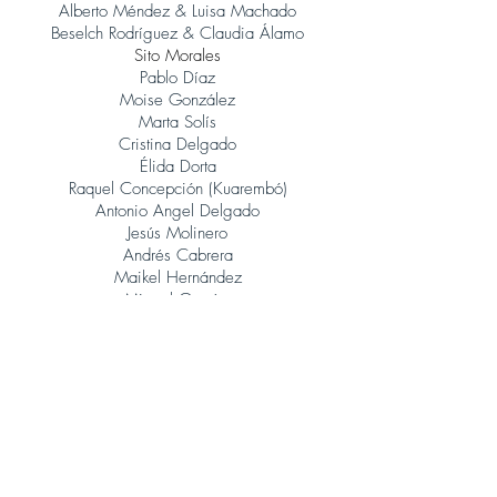
Alberto Méndez & Luisa Machado
Beselch Rodríguez & Claudia Álamo
Sito Morales
Pablo Díaz
Moise González
Marta Solís
Cristina Delgado
Élida Dorta
Raquel Concepción (Kuarembó)
Antonio Angel Delgado
Jesús Molinero
Andrés Cabrera
Maikel Hernández
Miguel García
René González (Orquesta Jazz Canarias)
Judith Porto
Tinguaro Hdez
Andrés Alberto Leoni (Tangatos)
Javier Lopez Musso
Juan Carlos Baeza
Jonatan Rodríguez
Álvaro Calero (Sito Morales)