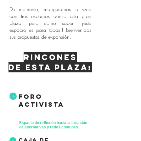
De momento, inauguramos la web
con tres espacios dentro esta gran
plaza, pero como saben ¡¡este
espacio es para todas!! Bienvenidas
sus propuestas de expansión.
Rincones
de esta plaza:
foro
activista
Espacio de reflexión hacia la creación
de alternativas y redes comunes.
caja de