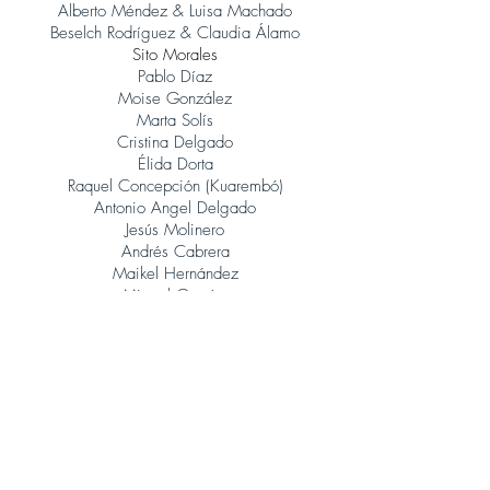
Alberto Méndez & Luisa Machado
Beselch Rodríguez & Claudia Álamo
Sito Morales
Pablo Díaz
Moise González
Marta Solís
Cristina Delgado
Élida Dorta
Raquel Concepción (Kuarembó)
Antonio Angel Delgado
Jesús Molinero
Andrés Cabrera
Maikel Hernández
Miguel García
René González (Orquesta Jazz Canarias)
Judith Porto
Tinguaro Hdez
Andrés Alberto Leoni (Tangatos)
Javier Lopez Musso
Juan Carlos Baeza
Jonatan Rodríguez
Álvaro Calero (Sito Morales)