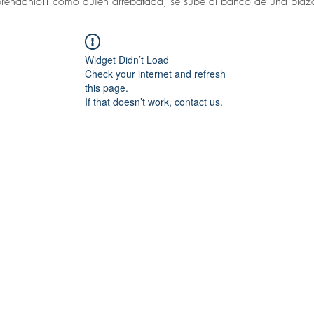
réndanlo!! como quien arrebatada, se sube al banco de una plaza 
Widget Didn’t Load
Check your internet and refresh
this page.
If that doesn’t work, contact us.