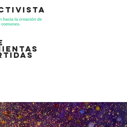
ctivista
n hacia la creación de
es comunes.
e
ientas
rtidas