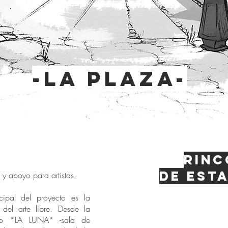
-la plaza-
Rinc
de esta
d y apoyo para artistas.
ipal del proyecto es la
n del arte libre. Desde la
do *LA LUNA* -sala de