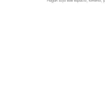
Hagan suyo este espacio, tómenlo, p