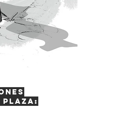
ones
 plaza: