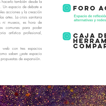
s hacerlo también desde la
*. Un espacio de debate e
foro a
bles acciones y la creación
Espacio de reflexió
as artes. La crisis sanitaria
alternativas y red
s ni museos, es hora de
as comunes para poder
ria artística profesional,
caja d
herram
compa
 web con tres espacios
como saben ¡¡este espacio
s propuestas de expansión.