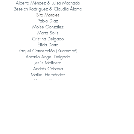
Alberto Méndez & Luisa Machado
Beselch Rodríguez & Claudia Álamo
Sito Morales
Pablo Díaz
Moise González
Marta Solís
Cristina Delgado
Élida Dorta
Raquel Concepción (Kuarembó)
Antonio Angel Delgado
Jesús Molinero
Andrés Cabrera
Maikel Hernández
Miguel García
René González (Orquesta Jazz Canarias)
Judith Porto
Tinguaro Hdez
Andrés Alberto Leoni (Tangatos)
Javier Lopez Musso
Juan Carlos Baeza
Jonatan Rodríguez
Álvaro Calero (Sito Morales)