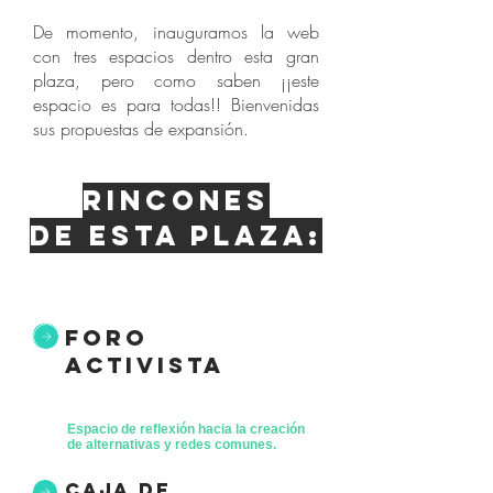
De momento, inauguramos la web
con tres espacios dentro esta gran
plaza, pero como saben ¡¡este
espacio es para todas!! Bienvenidas
sus propuestas de expansión.
Rincones
de esta plaza:
foro
activista
Espacio de reflexión hacia la creación
de alternativas y redes comunes.
caja de