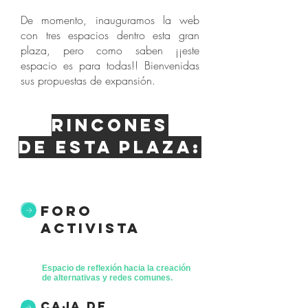
De momento, inauguramos la web
con tres espacios dentro esta gran
plaza, pero como saben ¡¡este
espacio es para todas!! Bienvenidas
sus propuestas de expansión.
Rincones
de esta plaza:
foro
activista
Espacio de reflexión hacia la creación
de alternativas y redes comunes.
caja de