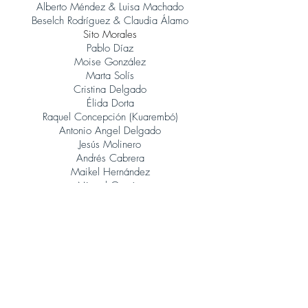
Alberto Méndez & Luisa Machado
Beselch Rodríguez & Claudia Álamo
Sito Morales
Pablo Díaz
Moise González
Marta Solís
Cristina Delgado
Élida Dorta
Raquel Concepción (Kuarembó)
Antonio Angel Delgado
Jesús Molinero
Andrés Cabrera
Maikel Hernández
Miguel García
René González (Orquesta Jazz Canarias)
Judith Porto
Tinguaro Hdez
Andrés Alberto Leoni (Tangatos)
Javier Lopez Musso
Juan Carlos Baeza
Jonatan Rodríguez
Álvaro Calero (Sito Morales)