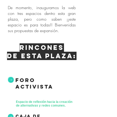
De momento, inauguramos la web
con tres espacios dentro esta gran
plaza, pero como saben ¡¡este
espacio es para todas!! Bienvenidas
sus propuestas de expansión.
Rincones
de esta plaza:
foro
activista
Espacio de reflexión hacia la creación
de alternativas y redes comunes.
caja de