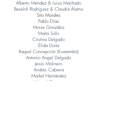
Alberto Méndez & Luisa Machado
Beselch Rodríguez & Claudia Álamo
Sito Morales
Pablo Díaz
Moise González
Marta Solís
Cristina Delgado
Élida Dorta
Raquel Concepción (Kuarembó)
Antonio Angel Delgado
Jesús Molinero
Andrés Cabrera
Maikel Hernández
Miguel García
René González (Orquesta Jazz Canarias)
Judith Porto
Tinguaro Hdez
Andrés Alberto Leoni (Tangatos)
Javier Lopez Musso
Juan Carlos Baeza
Jonatan Rodríguez
Álvaro Calero (Sito Morales)