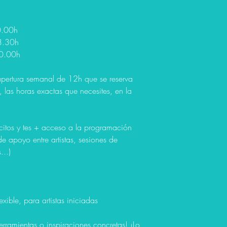
0.00h
3.30h
20.00h
a apertura semanal de 12h que se reserva
 las horas exactas que necesites, en la
ecitos y tes + acceso a la programación
de apoyo entre artistas, sesiones de
...)
xible, para artistas iniciadas
rramientas o inspiraciones concretas! ¡Lo