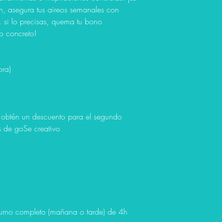
n, asegura tus aireos semanales con
si lo precisas, quema tu bono
o concreto!
ora)
 obtén un descuento para el segundo
 de goSe creativo
urno completo (mañana o tarde) de 4h