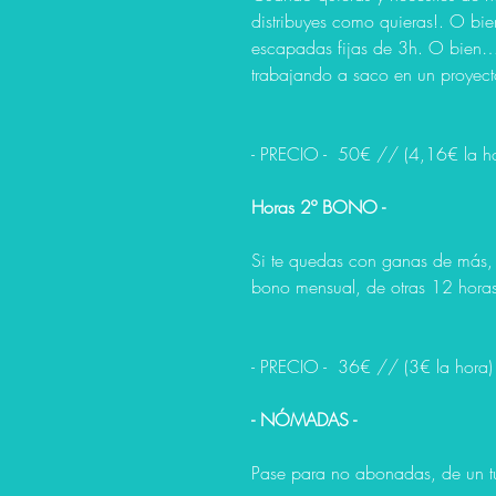
distribuyes como quieras!. O bie
escapadas fijas de 3h. O bien… 
trabajando a saco en un proyect
- PRECIO -
50€
// (4,16€ la h
Horas 2º BONO -
Si te quedas con ganas de más,
bono mensual, de otras 12 horas
- PRECIO -
36€
// (3€ la hora)
- NÓMADAS -
Pase para no abonadas, de un t