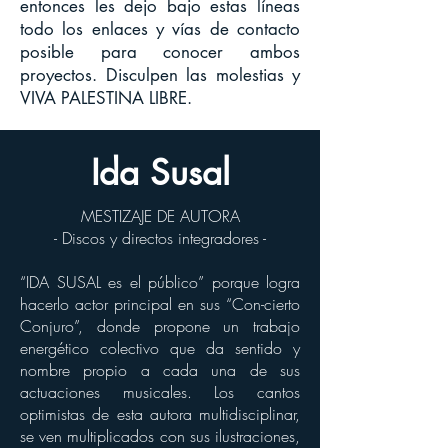
entonces les dejo bajo estas líneas
todo los enlaces y vías de contacto
posible para conocer ambos
proyectos. Disculpen las molestias y
VIVA PALESTINA LIBRE.
Ida Susal
MESTIZAJE DE AUTORA
- Discos y directos integradores -
“IDA SUSAL es el público” porque logra
hacerlo actor principal en sus “Con-cierto
Conjuro”, donde propone un trabajo
energético colectivo que da sentido y
nombre propio a cada una de sus
actuaciones musicales. Los cantos
optimistas de esta autora multidisciplinar,
se ven multiplicados con sus ilustraciones,