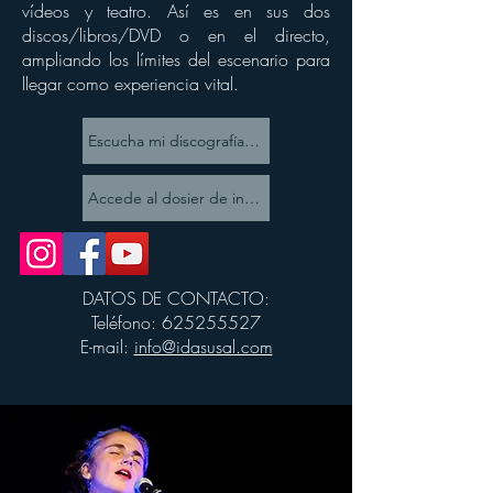
vídeos y teatro. Así es en sus dos
discos/libros/DVD o en el directo,
ampliando los límites del escenario para
llegar como experiencia vital.
Escucha mi discografía en BandCamp
Accede al dosier de info general
DATOS DE CONTACTO:
Teléfono:
625255527
E-mail:
info@idasusal.com