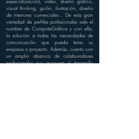
especialización), vídeo, diseño gráfico,
visual thinking, guión, ilustración, diseño
de interiores comerciales... De esta gran
variedad de perfiles profesionales sale el
nombre de CompotaGráfica y con ella,
la solución a todas las necesidades de
comunicación que pueda tener su
empresa o proyecto. Además, cuento con
un amplio abanico de colaboradores
profesionales que aseguran el desarrollo
al completo de proyectos muy variados.
Con todo, puede contar con
CompotaGráfica, como proveedora
segura de imágenes e imaginación.
Galería de muestras
Dosier de visual thinking