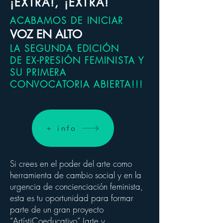
¡EXTRA!, ¡EXTRA!
ACABAMOS DE INICIAR
VOZ EN ALTO
LA SEGUNDA EDICIÓN
DE EX-PRESIÓN FEMINISTA Y
SU PRIMERA
CONVOCATORIA ABIERTA!!!
+ info
Si crees en el poder del arte como
herramienta de cambio social y en la
urgencia de concienciación feminista,
esta es tu oportunidad para formar
parte de un gran proyecto
“ArtístiCoeducativo” (arte y