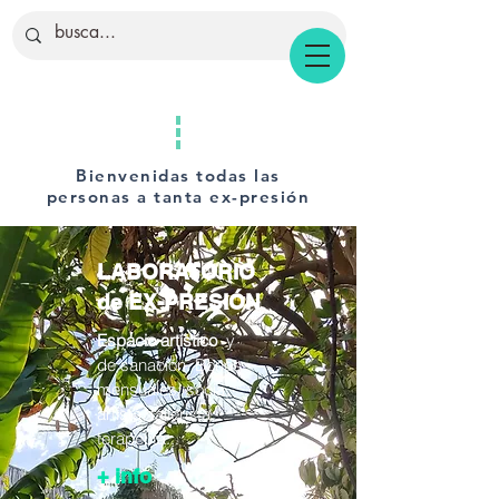
Bienvenidas todas las
personas a tanta ex-presión
LABORATORIO
de EX-PRESIÓN
Espacio artístico
y
de sanación. Bonos
mensuales; socia,
artista, tallerista,
terapeuta...
+ info