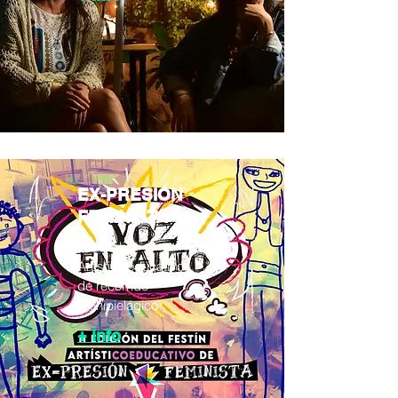
EX-PRESIÓN
FEMINISTA
Festival
ArtístiCoeducativo
de recorrido
archipielágico
+ info