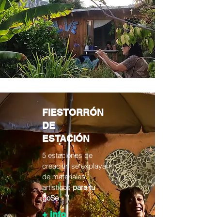
FIESTORRÓN
DE
ESTACIÓN
5 estaciones de
creación se explayan
de materiales
artísticos
para tu
goSe
+ info