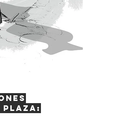
ones
 plaza: