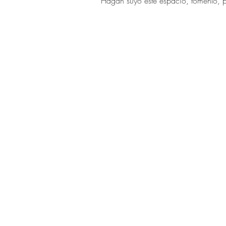
Hagan suyo este espacio, tómenlo, p