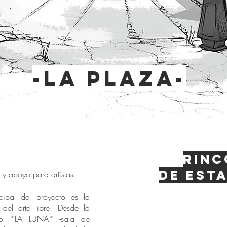
-la plaza-
Rinc
de esta
d y apoyo para artistas.
ipal del proyecto es la
n del arte libre. Desde la
do *LA LUNA* -sala de