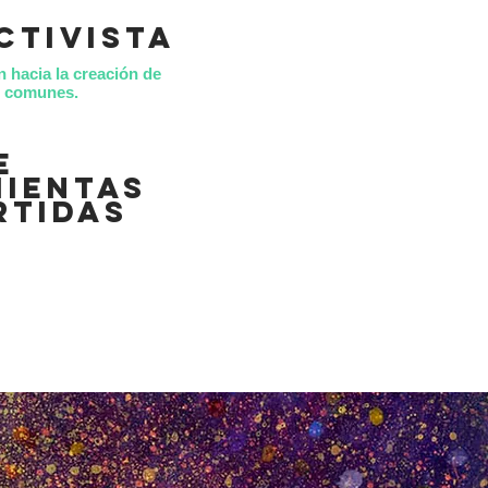
ctivista
n hacia la creación de
es comunes.
e
ientas
rtidas