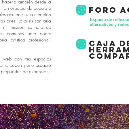
s hacerlo también desde la
*. Un espacio de debate e
foro a
bles acciones y la creación
Espacio de reflexió
as artes. La crisis sanitaria
alternativas y red
s ni museos, es hora de
as comunes para poder
ria artística profesional,
caja d
herram
compa
 web con tres espacios
como saben ¡¡este espacio
s propuestas de expansión.