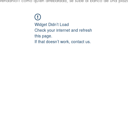
réndanlo!! como quien arrebatada, se sube al banco de una plaza 
Widget Didn’t Load
Check your internet and refresh
this page.
If that doesn’t work, contact us.